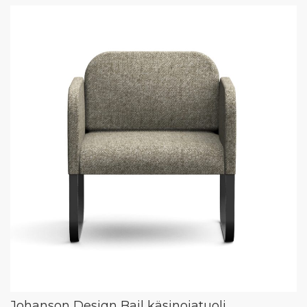
Johanson Design Bail käsinojatuoli