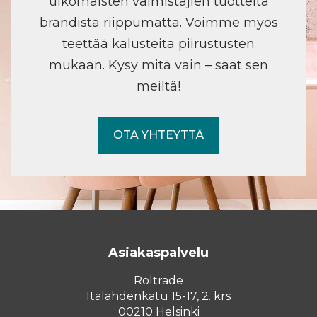
ulkomaisten valmistajien tuotteita
brändistä riippumatta. Voimme myös
teettää kalusteita piirustusten
mukaan. Kysy mitä vain – saat sen
meiltä!
OTA YHTEYTTÄ
Asiakaspalvelu
Roltrade
Itälahdenkatu 15-17, 2. krs
00210 Helsinki