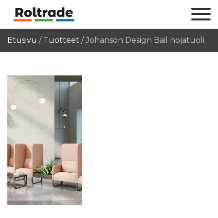
Etusivu
/
Tuotteet
/
Johanson Design Bail nojatuoli