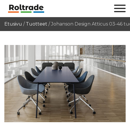
Etusivu
/
Tuotteet
/
Johanson Design Atticus 03-46 tuol