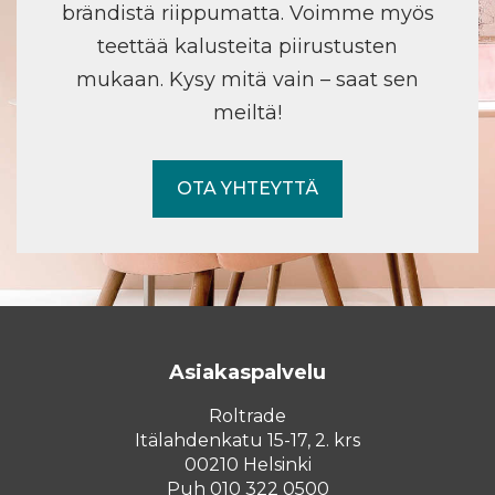
brändistä riippumatta. Voimme myös
teettää kalusteita piirustusten
mukaan. Kysy mitä vain – saat sen
meiltä!
OTA YHTEYTTÄ
Asiakaspalvelu
Roltrade
Itälahdenkatu 15-17, 2. krs
00210 Helsinki
Puh 010 322 0500