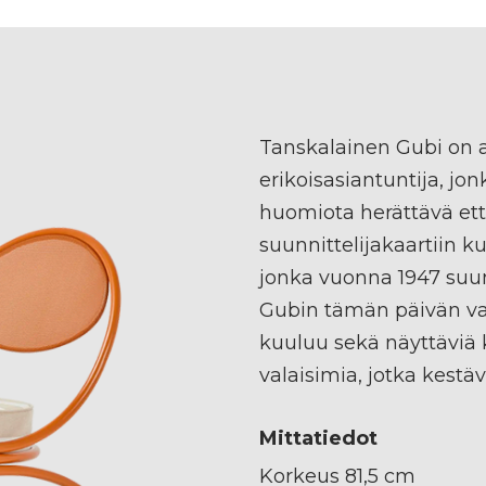
Tanskalainen Gubi on 
erikoisasiantuntija, j
huomiota herättävä et
suunnittelijakaartiin 
jonka vuonna 1947 suun
Gubin tämän päivän val
kuuluu sekä näyttäviä k
valaisimia, jotka kestä
Mittatiedot
Korkeus 81,5 cm