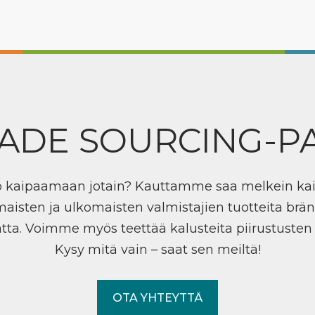
ADE SOURCING-P
ö kaipaamaan jotain? Kauttamme saa melkein ka
maisten ja ulkomaisten valmistajien tuotteita brän
tta. Voimme myös teettää kalusteita piirustuste
Kysy mitä vain – saat sen meiltä!
OTA YHTEYTTÄ