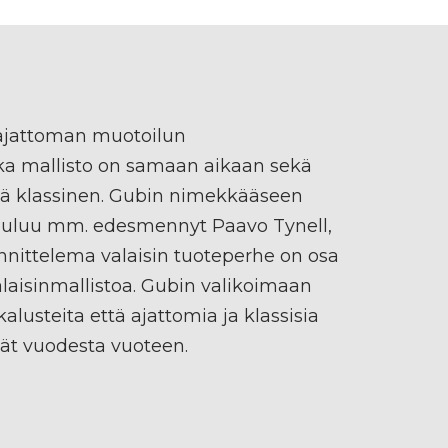
ajattoman muotoilun
onka mallisto on samaan aikaan sekä
tä klassinen. Gubin nimekkääseen
kuuluu mm. edesmennyt Paavo Tynell,
nittelema valaisin tuoteperhe on osa
aisinmallistoa. Gubin valikoimaan
alusteita että ajattomia ja klassisia
vät vuodesta vuoteen.