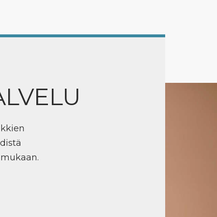
ALVELU
ikkien
distä
n mukaan.