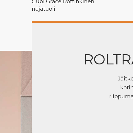
Gubi Grace Rottinkinen
nojatuoli
ROLTR
Jäitk
koti
riippuma