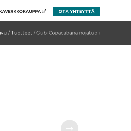
KAVERKKOKAUPPA
OTA YHTEYTTÄ
ivu
/
Tuotteet
/
Gubi Copacabana nojatuoli