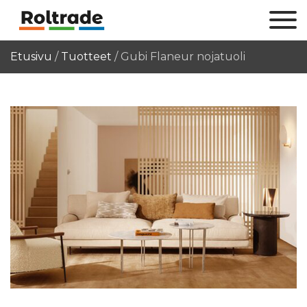
Etusivu
/
Tuotteet
/
Gubi Flaneur nojatuoli