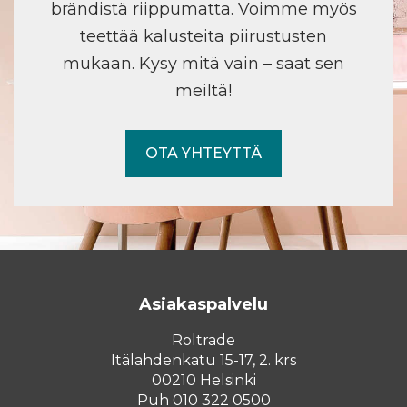
brändistä riippumatta. Voimme myös
teettää kalusteita piirustusten
mukaan. Kysy mitä vain – saat sen
meiltä!
OTA YHTEYTTÄ
Asiakaspalvelu
Roltrade
Itälahdenkatu 15-17, 2. krs
00210 Helsinki
Puh 010 322 0500