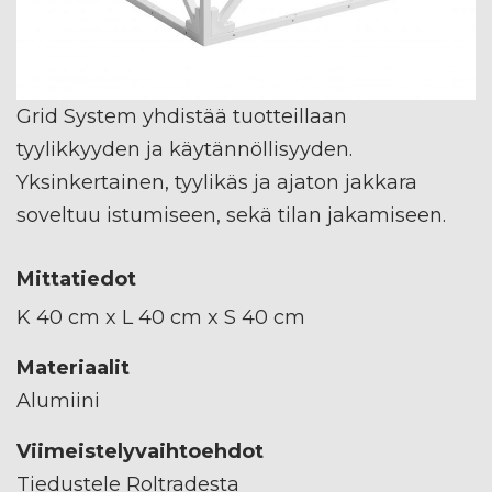
Grid System yhdistää tuotteillaan
tyylikkyyden ja käytännöllisyyden.
Yksinkertainen, tyylikäs ja ajaton jakkara
soveltuu istumiseen, sekä tilan jakamiseen.
Mittatiedot
K 40 cm x L 40 cm x S 40 cm
Materiaalit
Alumiini
Viimeistelyvaihtoehdot
Tiedustele Roltradesta