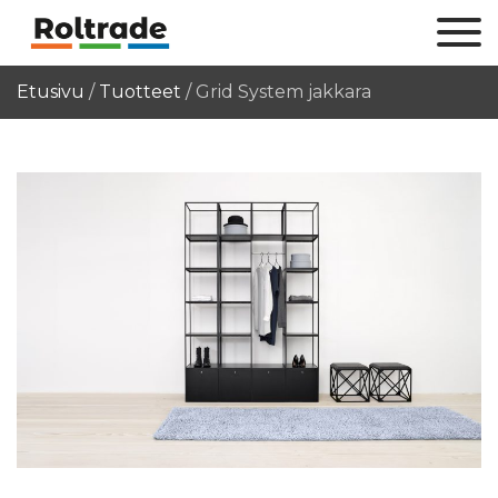
Etusivu
/
Tuotteet
/
Grid System jakkara