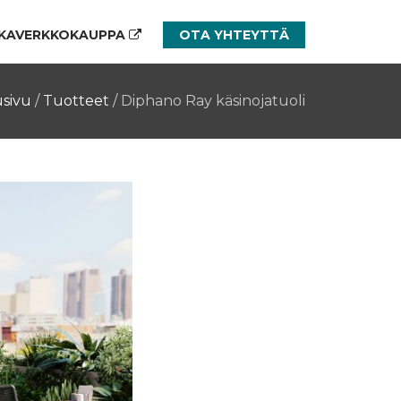
KAVERKKOKAUPPA
OTA YHTEYTTÄ
usivu
/
Tuotteet
/
Diphano Ray käsinojatuoli