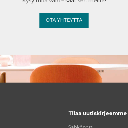
Kysy mitä vain – saat sen meiltä!
OTA YHTEYTTÄ
Tilaa uutiskirjeemme
Sähköposti