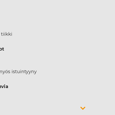
tiikki
ot
myös istuintyyny
uvia