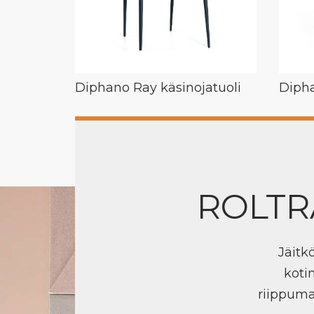
Diphano Ray käsinojatuoli
Dipha
ROLTR
Jäitk
koti
riippuma