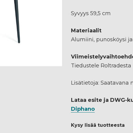
Syvyys 59,5 cm
Materiaalit
Alumiini, punosköysi ja 
Viimeistelyvaihtoehd
Tiedustele Roltradesta
Lisätietoja: Saatavana 
Lataa esite ja DWG-k
Diphano
Kysy lisää tuotteesta