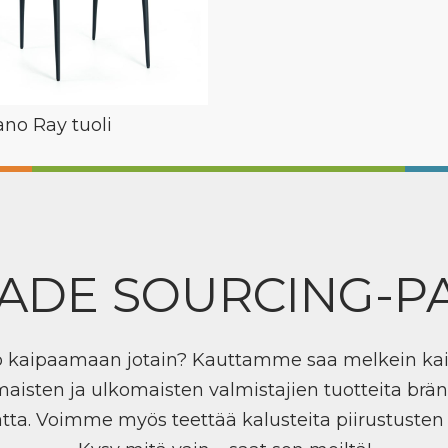
no Ray tuoli
ADE SOURCING-P
ö kaipaamaan jotain? Kauttamme saa melkein ka
maisten ja ulkomaisten valmistajien tuotteita brän
tta. Voimme myös teettää kalusteita piirustuste