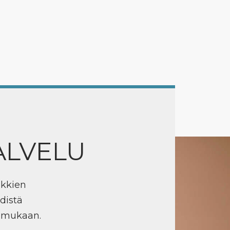
ALVELU
ikkien
distä
n mukaan.