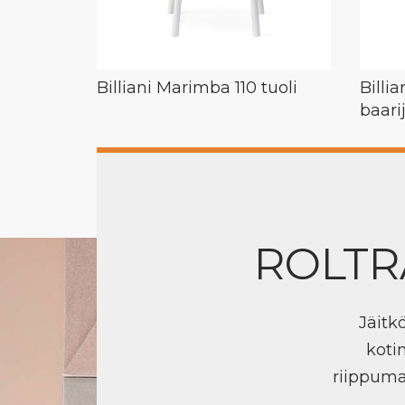
Billiani Marimba 110 tuoli
Billi
baari
ROLTR
Jäitk
koti
riippuma