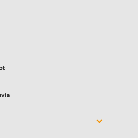
ot
uvia