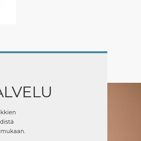
ALVELU
ikkien
distä
n mukaan.