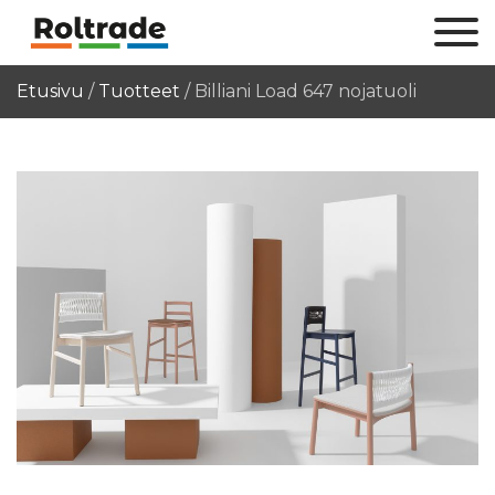
Etusivu
/
Tuotteet
/
Billiani Load 647 nojatuoli