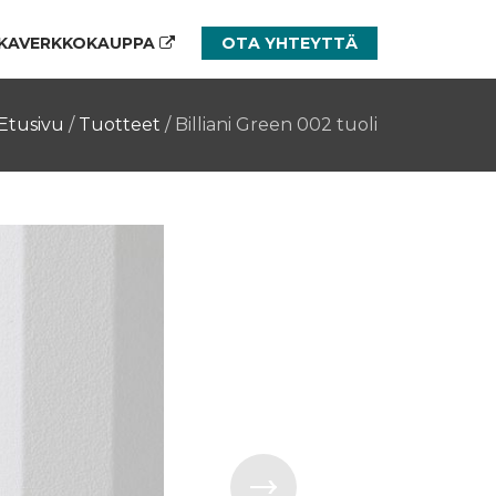
KAVERKKOKAUPPA
OTA YHTEYTTÄ
Etusivu
/
Tuotteet
/
Billiani Green 002 tuoli