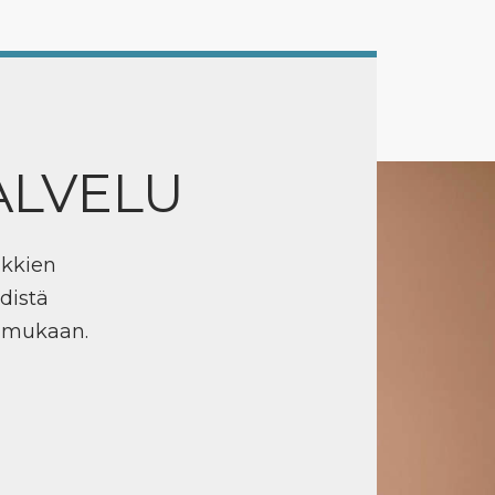
ALVELU
ikkien
distä
n mukaan.