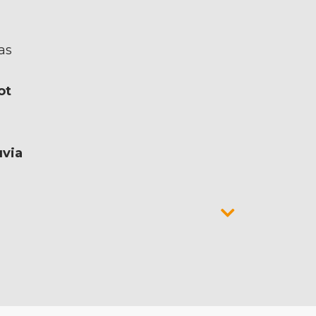
as
ot
uvia