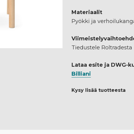
Materiaalit
Pyökki ja verhoilukang
Viimeistelyvaihtoehd
Tiedustele Roltradesta
Lataa esite ja DWG-k
Billiani
Kysy lisää tuotteesta