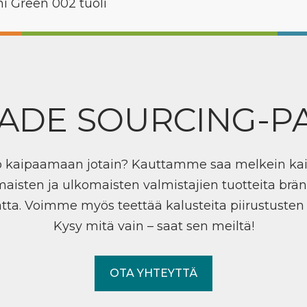
ani Green 002 tuoli
ADE SOURCING-P
ö kaipaamaan jotain? Kauttamme saa melkein ka
maisten ja ulkomaisten valmistajien tuotteita brän
tta. Voimme myös teettää kalusteita piirustuste
Kysy mitä vain – saat sen meiltä!
OTA YHTEYTTÄ