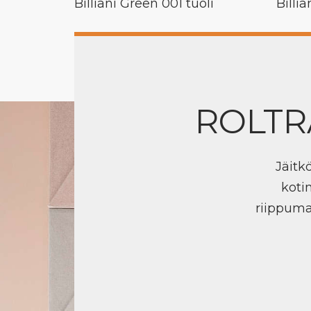
Billiani Green 001 tuoli
Billi
ROLTR
Jäitk
koti
riippuma