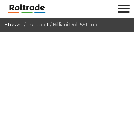
Etusivu
/
Tuotteet
/
Billiani Doll 551 tuoli