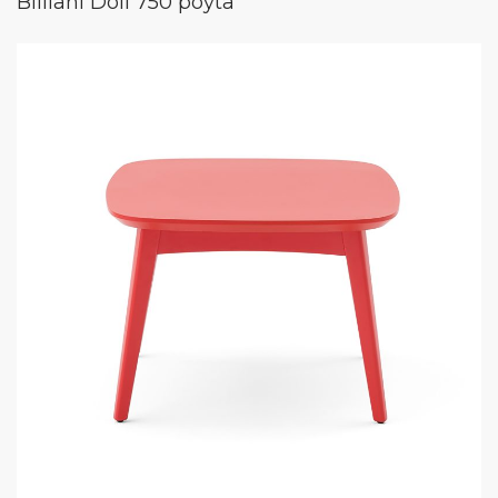
Billiani Doll 750 pöytä