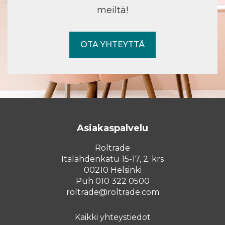
meiltä!
OTA YHTEYTTÄ
Asiakaspalvelu
Roltrade
Itälahdenkatu 15-17, 2. krs
00210 Helsinki
Puh 010 322 0500
roltrade@roltrade.com
Kaikki yhteystiedot