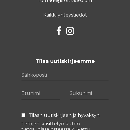
roltrade@roltrade.com
Kaikki yhteystiedot
Facebook
Instagram
Tilaa uutiskirjeemme
Sähköposti
Etunimi
Sukunimi
Tilaan uutiskirjeen ja hyväksyn
tietojeni käsittelyn kuten
tietosuojaselosteessa
kuvattu