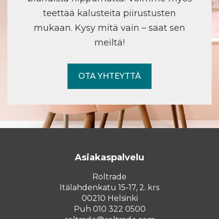
teettää kalusteita piirustusten
mukaan. Kysy mitä vain – saat sen
meiltä!
OTA YHTEYTTÄ
Asiakaspalvelu
Roltrade
Itälahdenkatu 15-17, 2. krs
00210 Helsinki
Puh 010 322 0500