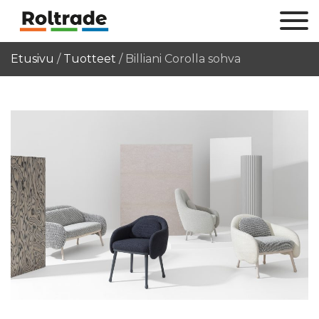
Etusivu
/
Tuotteet
/
Billiani Corolla sohva