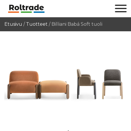
Etusivu
/
Tuotteet
/
Billiani Babá Soft tuoli