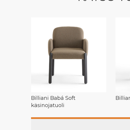
Billiani Babá Soft
Billia
käsinojatuoli