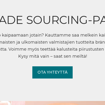
ADE SOURCING-P
ö kaipaamaan jotain? Kauttamme saa melkein ka
maisten ja ulkomaisten valmistajien tuotteita brän
tta. Voimme myös teettää kalusteita piirustuste
Kysy mitä vain – saat sen meiltä!
OTA YHTEYTTÄ