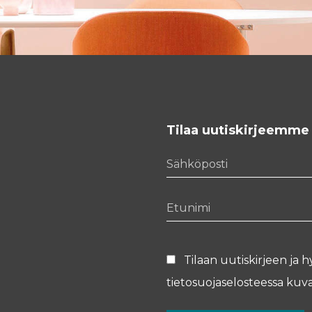
Tilaa uutiskirjeemme
Sähköposti
Etunimi
Tilaan uutiskirjeen ja h
tietosuojaselosteessa
kuva