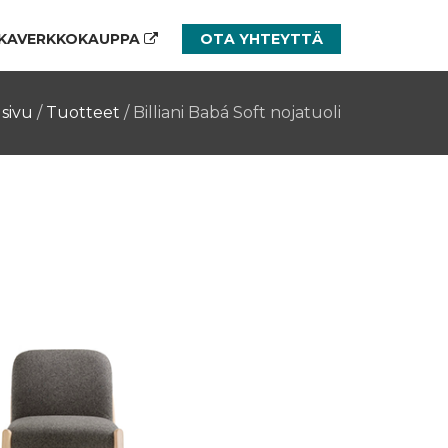
KAVERKKOKAUPPA
OTA YHTEYTTÄ
sivu
/
Tuotteet
/
Billiani Babá Soft nojatuoli