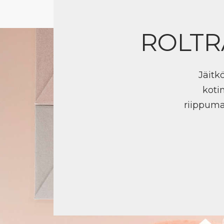
ROLTR
Jäitk
koti
riippuma