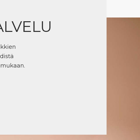
ALVELU
ikkien
distä
n mukaan.