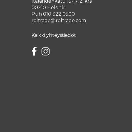
Itälahdenkatu 15-17, 2. krs
00210 Helsinki
Puh 010 322 0500
roltrade@roltrade.com
Kaikki yhteystiedot
Facebook
Instagram