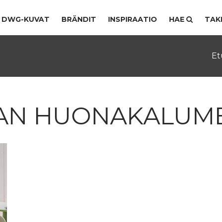
DWG-KUVAT
BRÄNDIT
INSPIRAATIO
HAE
TAK
Et
N HUONAKALUME