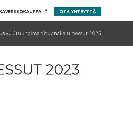
KAVERKKOKAUPPA
OTA YHTEYTTÄ
usivu
/
tukholman huonakalumessut 2023
SSUT 2023