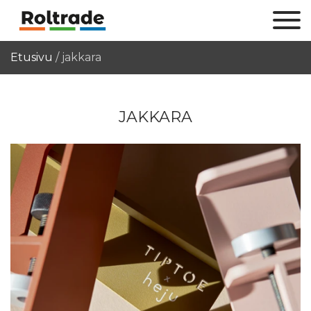
Etusivu
/
jakkara
JAKKARA