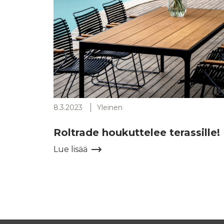
8.3.2023
Yleinen
Roltrade houkuttelee terassille!
Lue lisää