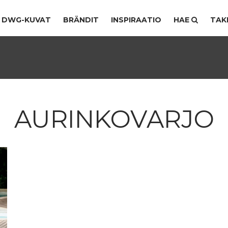
DWG-KUVAT
BRÄNDIT
INSPIRAATIO
HAE
TAK
AURINKOVARJO