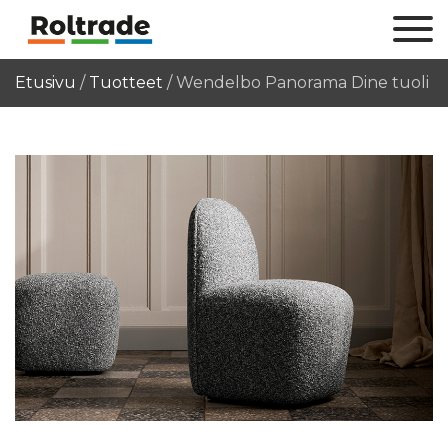
Etusivu
/
Tuotteet
/
Wendelbo Panorama Dine tuoli