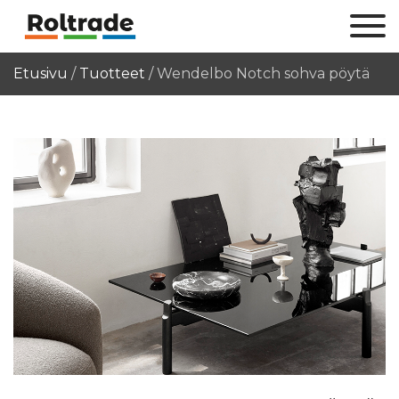
Etusivu
/
Tuotteet
/
Wendelbo Notch sohva pöytä