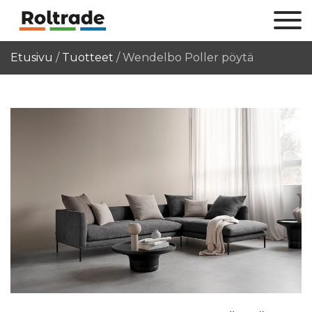
Etusivu
/
Tuotteet
/
Wendelbo Poller pöytä