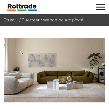
Etusivu
/
Tuotteet
/
Wendelbo Arc pöytä