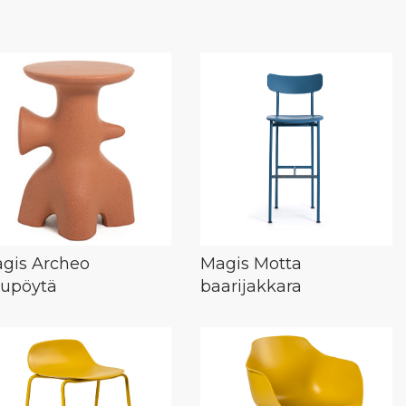
gis Archeo
Magis Motta
vupöytä
baarijakkara