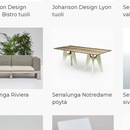
on Design
Johanson Design Lyon
Se
 Bistro tuoli
tuoli
va
nga Riviera
Serralunga Notredame
Se
pöytä
si