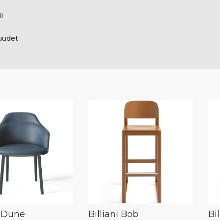
i
uudet
i Dune
Billiani Bob
Bi