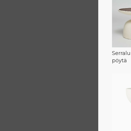
Serral
pöytä