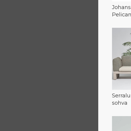
Johans
Pelican
Serralu
sohva