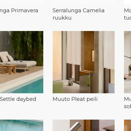
unga Primavera
Serralunga Camelia
Mo
ruukku
tuo
Settle daybed
Muuto Pleat peili
Mu
so