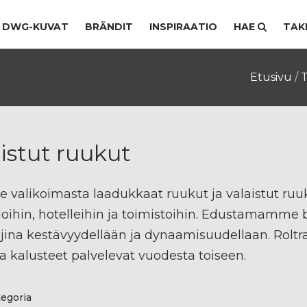
DWG-KUVAT
BRÄNDIT
INSPIRAATIO
HAE
TAK
Etusivu
/
istut ruukut
e valikoimasta laadukkaat ruukut ja valaistut ruukut
loihin, hotelleihin ja toimistoihin. Edustamamme b
ajina kestävyydellään ja dynaamisuudellaan. Rol
a kalusteet palvelevat vuodesta toiseen.
egoria