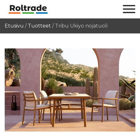
Etusivu
/
Tuotteet
/
Tribu Ukiyo nojatuoli