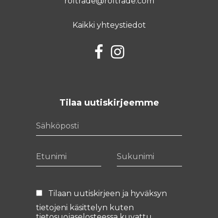
roltrade@roltrade.com
Kaikki yhteystiedot
Facebook
Instagram
Tilaa uutiskirjeemme
Sähköposti
Etunimi
Sukunimi
Tilaan uutiskirjeen ja hyväksyn
tietojeni käsittelyn kuten
tietosuojaselosteessa
kuvattu