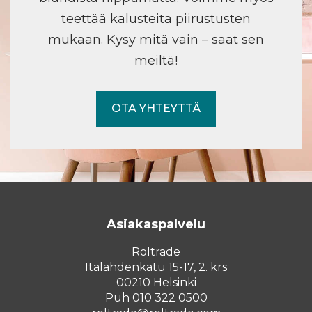
teettää kalusteita piirustusten
mukaan. Kysy mitä vain – saat sen
meiltä!
OTA YHTEYTTÄ
Asiakaspalvelu
Roltrade
Itälahdenkatu 15-17, 2. krs
00210 Helsinki
Puh 010 322 0500