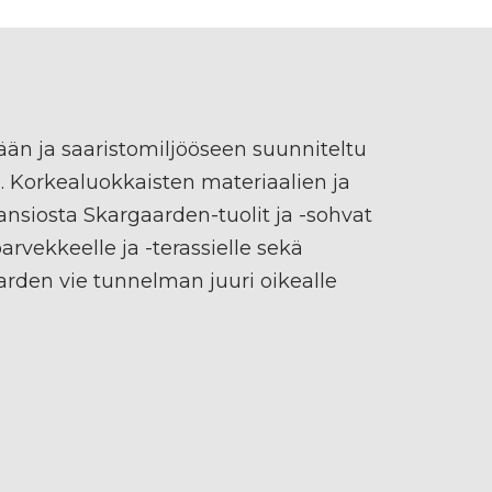
än ja saaristomiljööseen suunniteltu
a. Korkealuokkaisten materiaalien ja
nsiosta Skargaarden-tuolit ja -sohvat
parvekkeelle ja -terassielle sekä
arden vie tunnelman juuri oikealle