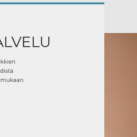
ALVELU
ikkien
distä
n mukaan.