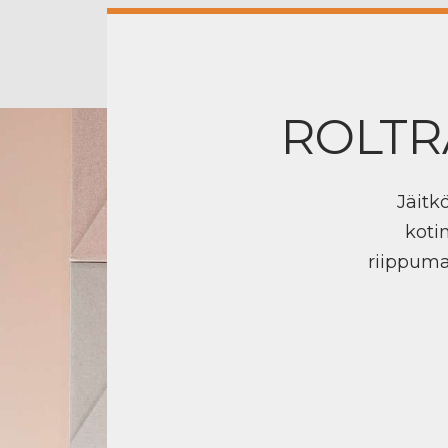
ROLTR
Jäitk
koti
riippuma