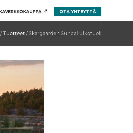
KAVERKKOKAUPPA
OTA YHTEYTTÄ
/
Tuotteet
/
Skargaarden Sundal ulkotuoli