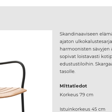
Skandinaaviseen elämä
ajaton ulkokalustesarj
harmoonisten sävyjen a
sopivat loistavasti koti
edustustiloihin. Skarga
tasolle.
Mittatiedot
Korkeus 79 cm
Istuinkorkeus 45 cm