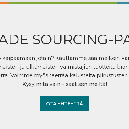
ADE SOURCING-P
ö kaipaamaan jotain? Kauttamme saa melkein ka
maisten ja ulkomaisten valmistajien tuotteita brän
tta. Voimme myös teettää kalusteita piirustuste
Kysy mitä vain – saat sen meiltä!
OTA YHTEYTTÄ