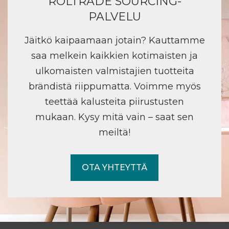
ROLTRADE SOURCING-
PALVELU
Jäitkö kaipaamaan jotain? Kauttamme
saa melkein kaikkien kotimaisten ja
ulkomaisten valmistajien tuotteita
brändistä riippumatta. Voimme myös
teettää kalusteita piirustusten
mukaan. Kysy mitä vain – saat sen
meiltä!
OTA YHTEYTTÄ