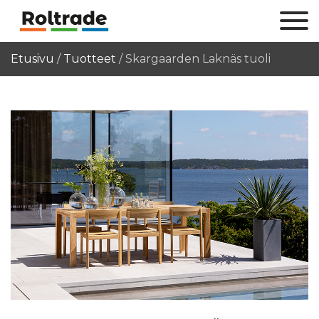
Etusivu
/
Tuotteet
/
Skargaarden Laknäs tuoli