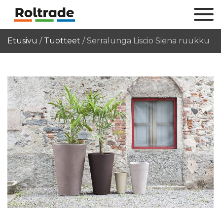
Etusivu
/
Tuotteet
/
Serralunga Liscio Siena ruukku