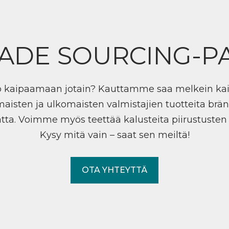
ADE SOURCING-P
ö kaipaamaan jotain? Kauttamme saa melkein ka
maisten ja ulkomaisten valmistajien tuotteita brän
tta. Voimme myös teettää kalusteita piirustuste
Kysy mitä vain – saat sen meiltä!
OTA YHTEYTTÄ