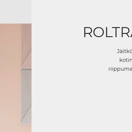
ROLTR
Jäitk
koti
riippuma