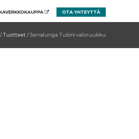
KAVERKKOKAUPPA
OTA YHTEYTTÄ
/
Tuotteet
/
Serralunga Tubini valoruukku