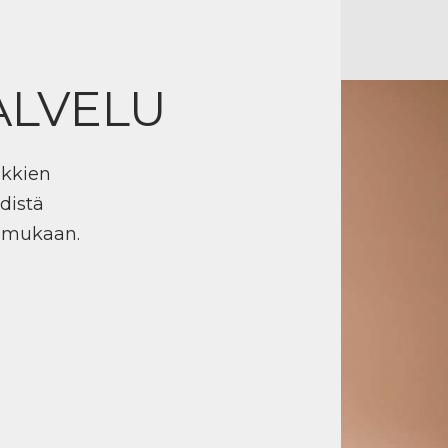
ALVELU
ikkien
distä
n mukaan.