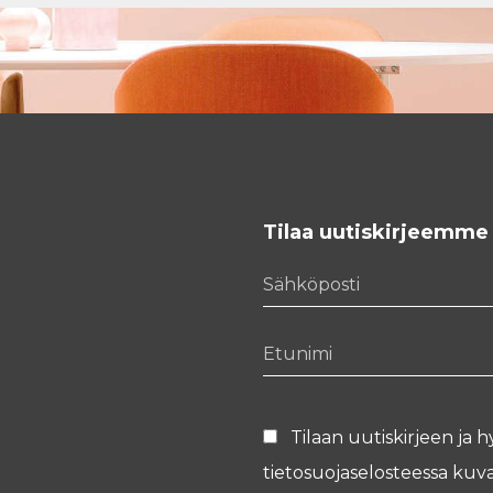
Tilaa uutiskirjeemme
Sähköposti
Etunimi
Tilaan uutiskirjeen ja h
tietosuojaselosteessa
kuva