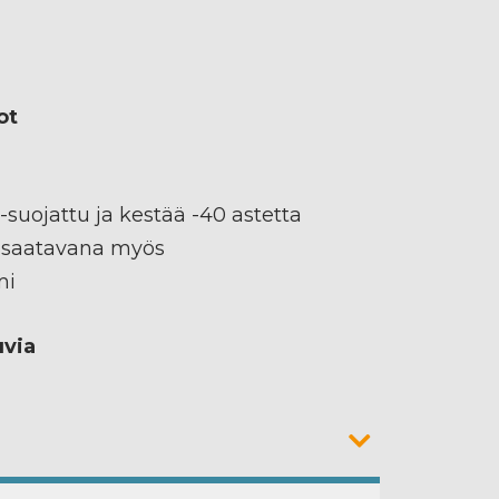
ot
-suojattu ja kestää -40 astetta
 saatavana myös
mi
uvia