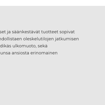
et ja säänkestävät tuotteet sopivat
ahdollistaen oleskelutilojen jatkumisen
endikäs ulkomuoto, sekä
lunsa ansiosta erinomainen