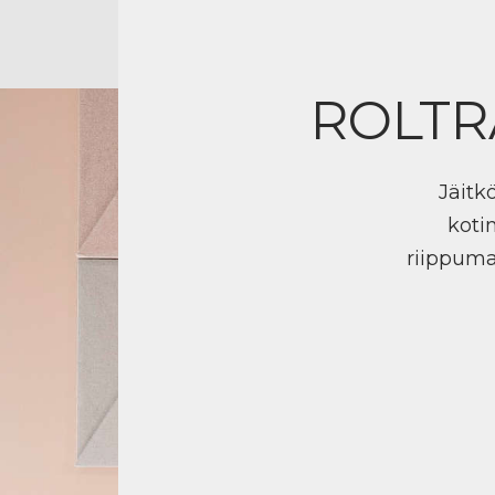
ROLTR
Jäitk
koti
riippuma