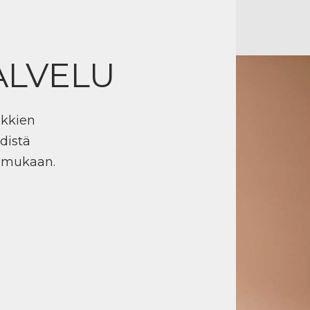
ALVELU
ikkien
distä
n mukaan.