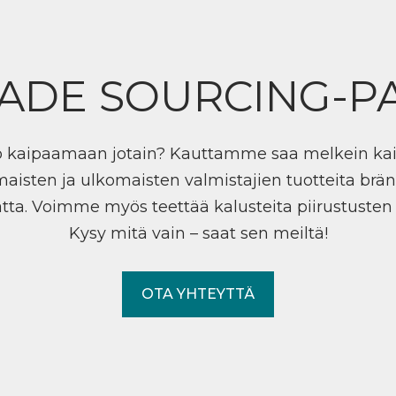
ADE SOURCING-P
ö kaipaamaan jotain? Kauttamme saa melkein ka
maisten ja ulkomaisten valmistajien tuotteita brän
tta. Voimme myös teettää kalusteita piirustuste
Kysy mitä vain – saat sen meiltä!
OTA YHTEYTTÄ