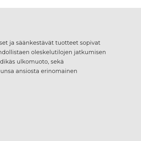
et ja säänkestävät tuotteet sopivat
ahdollistaen oleskelutilojen jatkumisen
endikäs ulkomuoto, sekä
lunsa ansiosta erinomainen