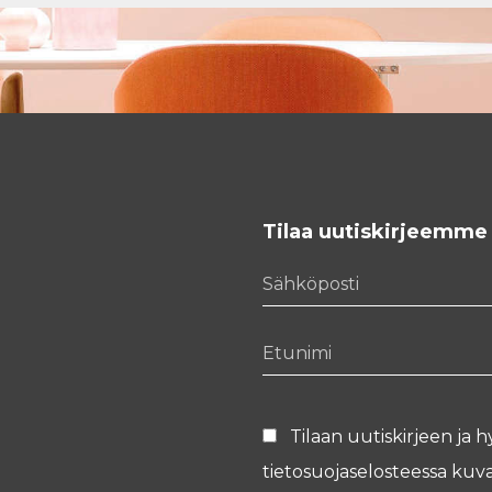
Tilaa uutiskirjeemme
Sähköposti
Etunimi
Tilaan uutiskirjeen ja h
tietosuojaselosteessa
kuva