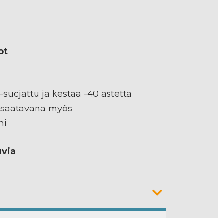
ot
-suojattu ja kestää -40 astetta
 saatavana myös
mi
uvia