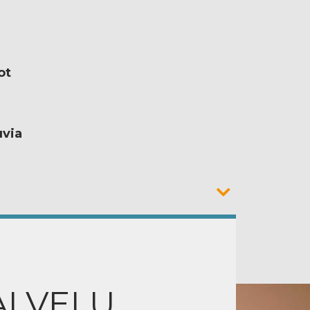
ot
uvia
ALVELU