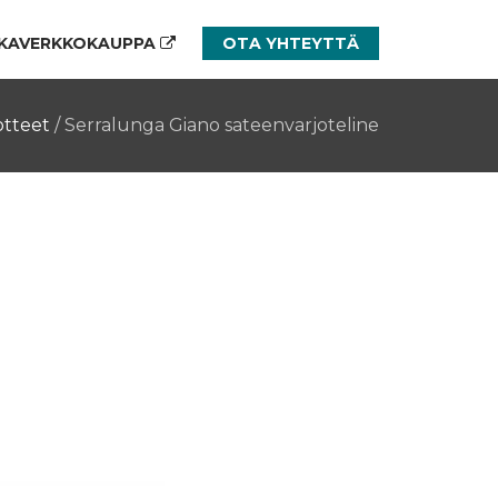
KAVERKKOKAUPPA
OTA YHTEYTTÄ
tteet
/
Serralunga Giano sateenvarjoteline