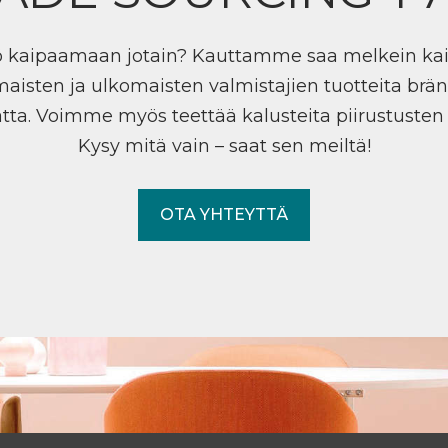
ö kaipaamaan jotain? Kauttamme saa melkein ka
maisten ja ulkomaisten valmistajien tuotteita brän
tta. Voimme myös teettää kalusteita piirustuste
Kysy mitä vain – saat sen meiltä!
OTA YHTEYTTÄ