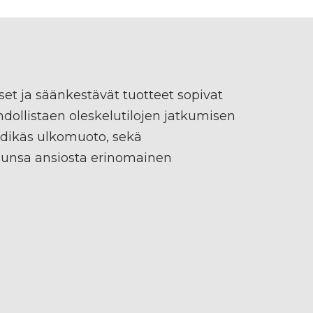
et ja säänkestävät tuotteet sopivat
ahdollistaen oleskelutilojen jatkumisen
endikäs ulkomuoto, sekä
lunsa ansiosta erinomainen