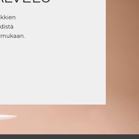
ikkien
distä
n mukaan.