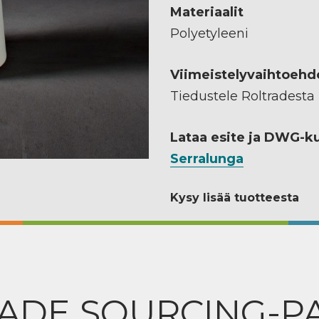
Materiaalit
Polyetyleeni
Viimeistelyvaihtoehd
Tiedustele Roltradesta
Lataa esite ja DWG-k
Serralunga
Kysy lisää tuotteesta
ADE SOURCING-P