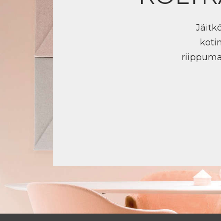
Jäitk
koti
riippuma