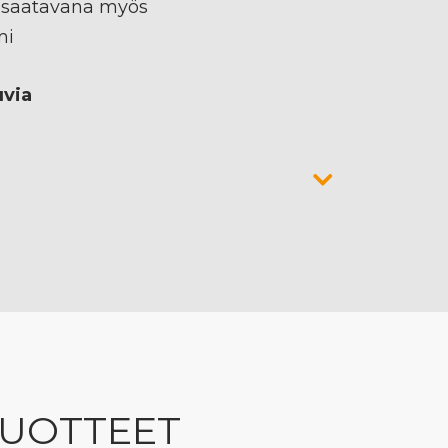
 saatavana myös
mi
uvia
TUOTTEET