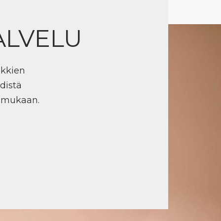
ALVELU
ikkien
distä
n mukaan.