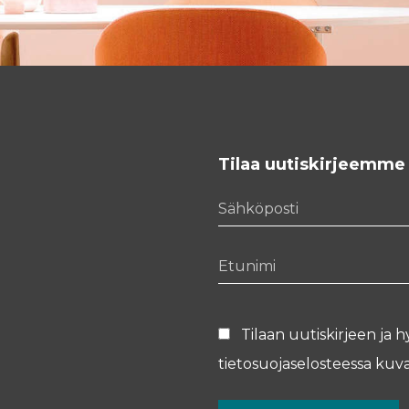
Tilaa uutiskirjeemme
Sähköposti
Etunimi
Tilaan uutiskirjeen ja h
tietosuojaselosteessa
kuva