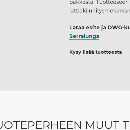
pakkasta. Tuotteeseen
lattiakiinnitysmekanis
Lataa esite ja DWG-k
Serralunga
Kysy lisää tuotteesta
UOTEPERHEEN MUUT 