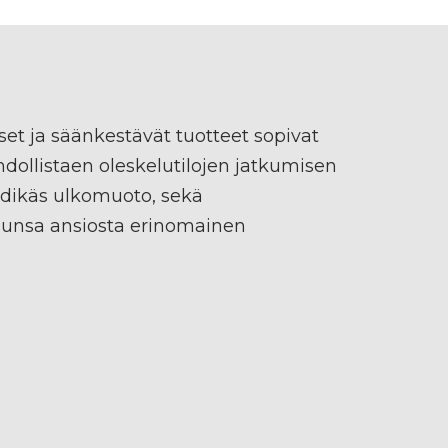
et ja säänkestävät tuotteet sopivat
ahdollistaen oleskelutilojen jatkumisen
endikäs ulkomuoto, sekä
lunsa ansiosta erinomainen