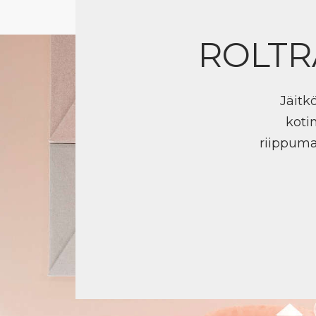
ROLTR
Jäitk
koti
riippuma