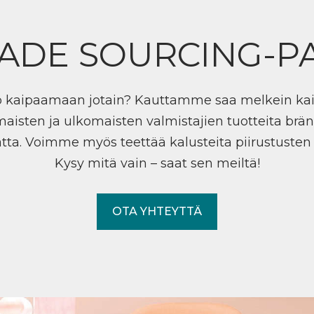
ADE SOURCING-P
ö kaipaamaan jotain? Kauttamme saa melkein ka
maisten ja ulkomaisten valmistajien tuotteita brän
tta. Voimme myös teettää kalusteita piirustuste
Kysy mitä vain – saat sen meiltä!
OTA YHTEYTTÄ