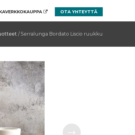
KAVERKKOKAUPPA
OTA YHTEYTTÄ
uotteet
/
Serralunga Bordato Liscio ruukku