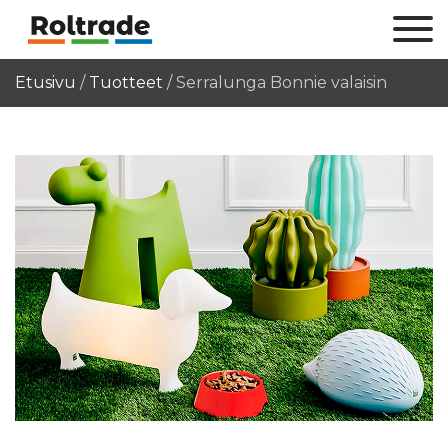
Etusivu
/
Tuotteet
/
Serralunga Bonnie valaisin