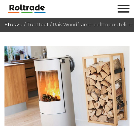
Etusivu
/
Tuotteet
/
Rais Woodframe-polttopuuteline