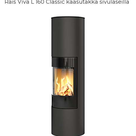
Rais Viva L 160 Classic kaasutakka sivulaseilla