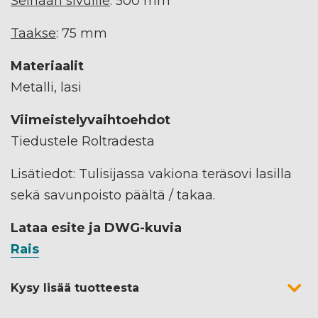
Seinään sivuille
: 500 mm
Taakse
: 75 mm
Materiaalit
Metalli, lasi
Viimeistelyvaihtoehdot
Tiedustele Roltradesta
Lisätiedot: Tulisijassa vakiona teräsovi lasilla
sekä savunpoisto päältä / takaa.
Lataa esite ja DWG-kuvia
Rais
Kysy lisää tuotteesta