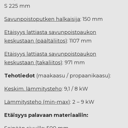
S 225 mm
Savunpoistoputken halkaisija
: 150 mm
Etäisyys lattiasta savunpoistoaukon
keskustaan (päältäliitos)
: 1107 mm
Etäisyys lattiasta savunpoistoaukon
keskustaan (takaliitos)
: 971 mm
Tehotiedot
(maakaasu / propaanikaasu):
Keskim. lämmitysteho
: 9,1 / 8 kW
Lämmitysteho (min-max)
: 2 – 9 kW
Etäisyys palavaan materiaaliin: