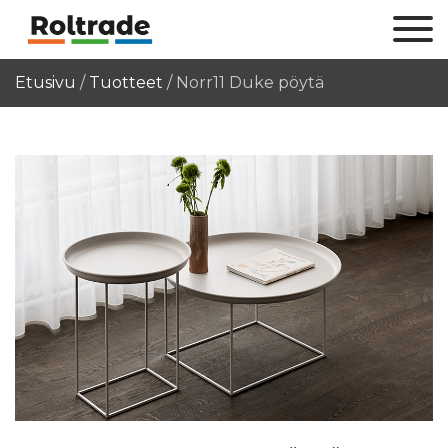
Etusivu
/
Tuotteet
/
Norr11 Duke pöytä