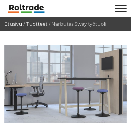
Etusivu
/
Tuotteet
/
Narbutas Sway työtuoli