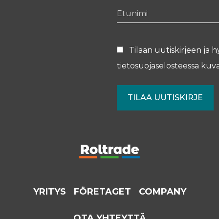
Etunimi
Tilaan uutiskirjeen ja h
tietosuojaselosteessa
kuva
YRITYS
FÖRETAGET
COMPANY
OTA YHTEYTTÄ