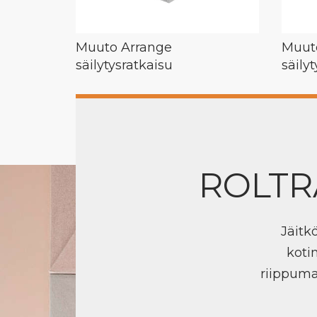
Muuto Arrange
Muut
säilytysratkaisu
säily
ROLTR
Jäitk
koti
riippuma