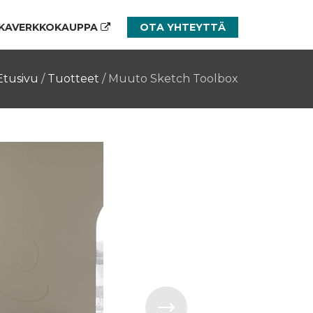
KAVERKKOKAUPPA
OTA YHTEYTTÄ
Etusivu
/
Tuotteet
/
Muuto Sketch Toolbox