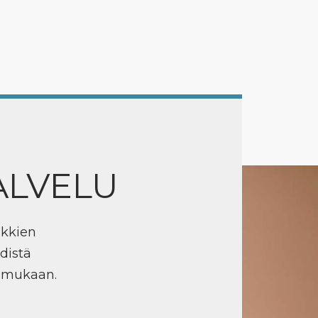
ALVELU
ikkien
distä
n mukaan.