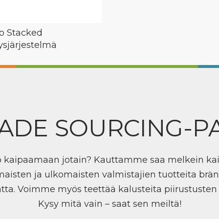
o Stacked
tysjärjestelmä
ADE SOURCING-P
ö kaipaamaan jotain? Kauttamme saa melkein ka
maisten ja ulkomaisten valmistajien tuotteita brän
tta. Voimme myös teettää kalusteita piirustuste
Kysy mitä vain – saat sen meiltä!