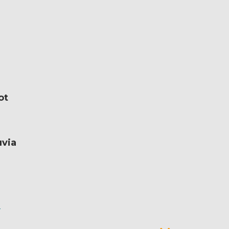
ot
uvia
n