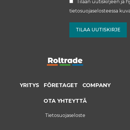
Tilaan uutiskirjeen ja h
tietosuojaselosteessa
kuva
YRITYS
FÖRETAGET
COMPANY
OTA YHTEYTTÄ
Tietosuojaseloste