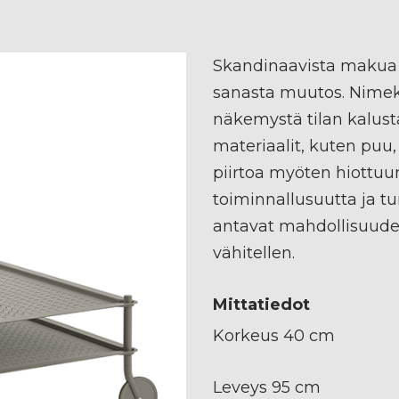
Skandinaavista makua
sanasta muutos. Nimekä
näkemystä tilan kalust
materiaalit, kuten puu, 
piirtoa myöten hiottuu
toiminnallusuutta ja tu
antavat mahdollisuude
vähitellen.
Mittatiedot
Korkeus 40 cm
Leveys 95 cm