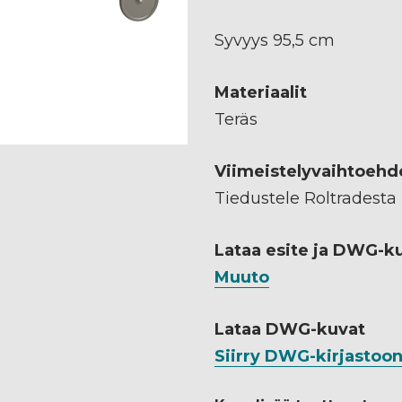
Syvyys 95,5 cm
Materiaalit
Teräs
Viimeistelyvaihtoehd
Tiedustele Roltradesta
Lataa esite ja DWG-k
Muuto
Lataa DWG-kuvat
Siirry DWG-kirjastoo