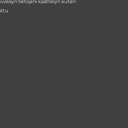
yväksyn tietojeni käsittelyn kuten
ttu