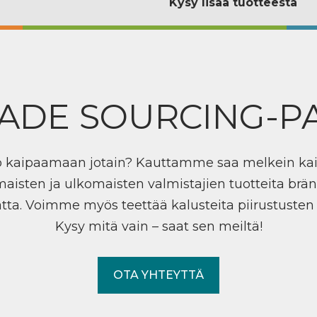
Kysy lisää tuotteesta
ADE SOURCING-P
ö kaipaamaan jotain? Kauttamme saa melkein ka
maisten ja ulkomaisten valmistajien tuotteita brän
tta. Voimme myös teettää kalusteita piirustuste
Kysy mitä vain – saat sen meiltä!
OTA YHTEYTTÄ