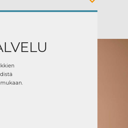
ALVELU
ikkien
distä
n mukaan.