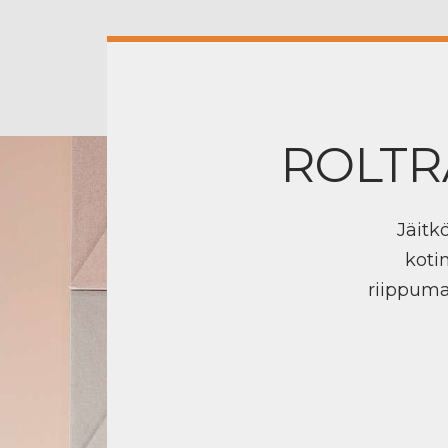
ROLTR
Jäitk
koti
riippuma