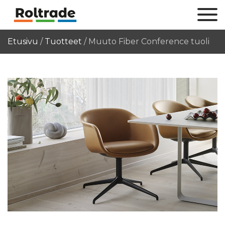
Etusivu
/
Tuotteet
/
Muuto Fiber Conference tuoli