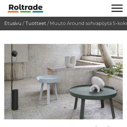
Etusivu
/
Tuotteet
/
Muuto Around sohvapöytä S-kok