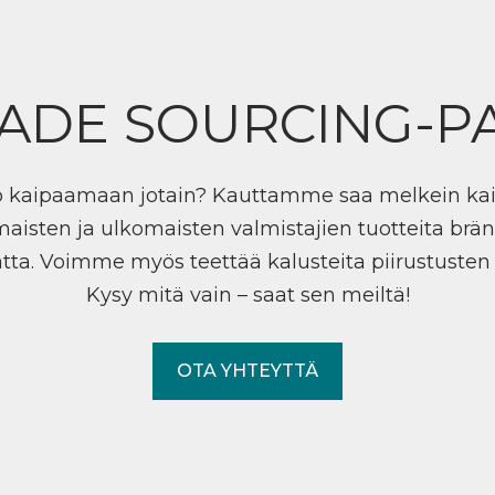
ADE SOURCING-P
ö kaipaamaan jotain? Kauttamme saa melkein ka
maisten ja ulkomaisten valmistajien tuotteita brän
tta. Voimme myös teettää kalusteita piirustuste
Kysy mitä vain – saat sen meiltä!
OTA YHTEYTTÄ