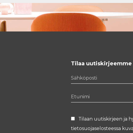
Tilaa uutiskirjeemme
Sähköposti
Etunimi
Tilaan uutiskirjeen ja h
tietosuojaselosteessa
kuva