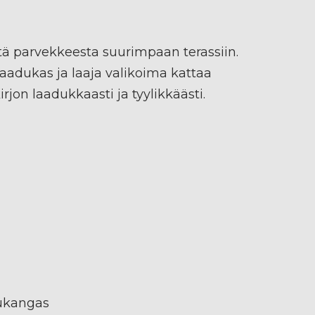
ä parvekkeesta suurimpaan terassiin.
laadukas ja laaja valikoima kattaa
rjon laadukkaasti ja tyylikkäästi.
lukangas