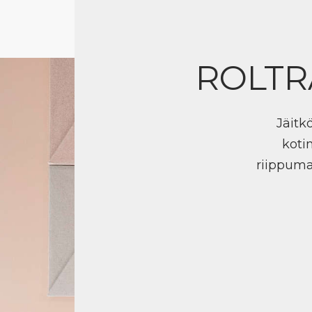
ROLTR
Jäitk
koti
riippuma