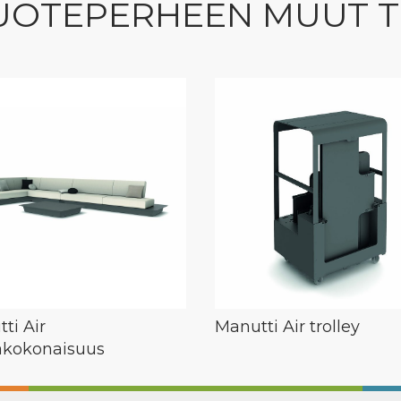
UOTEPERHEEN MUUT 
ti Air
Manutti Air trolley
akokonaisuus