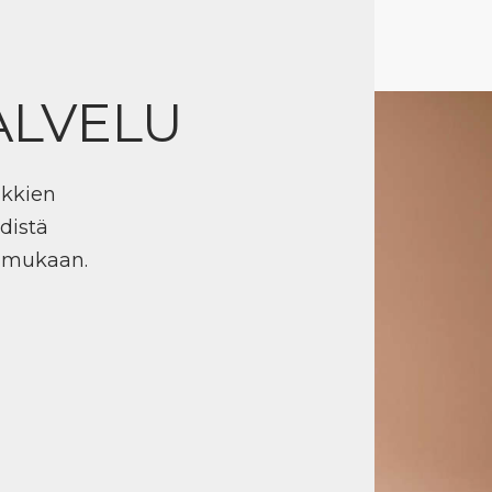
ALVELU
ikkien
distä
n mukaan.