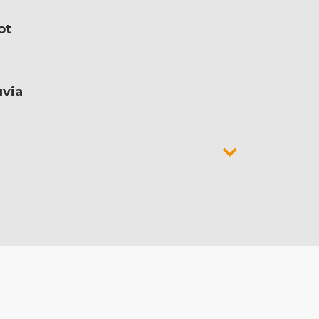
ot
uvia