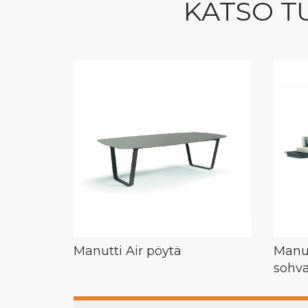
KATSO T
Manutti Air pöytä
Manut
sohv