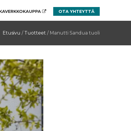
KAVERKKOKAUPPA
OTA YHTEYTTÄ
Etusivu
/
Tuotteet
/
Manutti Sandua tuoli