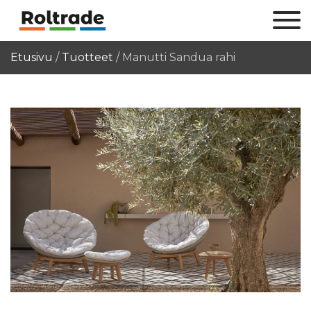
Etusivu
/
Tuotteet
/
Manutti Sandua rahi