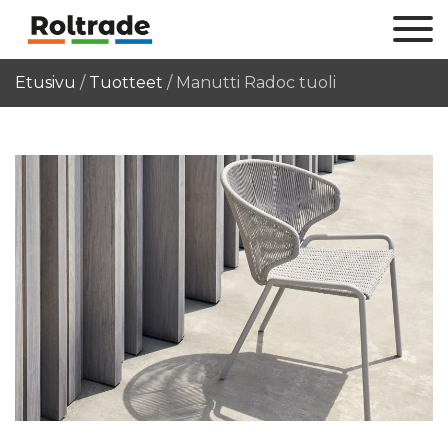
Etusivu
/
Tuotteet
/
Manutti Radoc tuoli