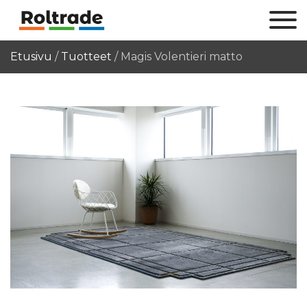
Etusivu
/
Tuotteet
/
Magis Volentieri matto