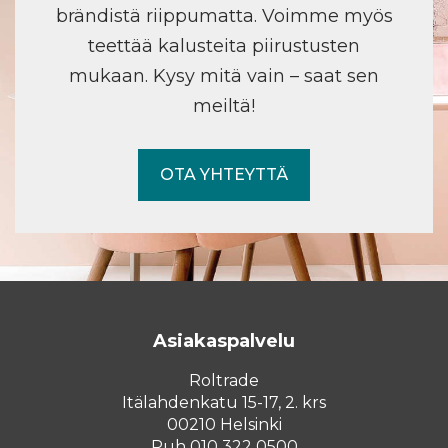
brändistä riippumatta. Voimme myös
teettää kalusteita piirustusten
mukaan. Kysy mitä vain – saat sen
meiltä!
OTA YHTEYTTÄ
Asiakaspalvelu
Roltrade
Itälahdenkatu 15-17, 2. krs
00210 Helsinki
Puh 010 322 0500