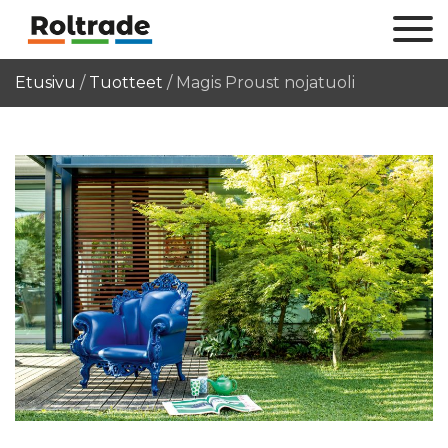
Etusivu
/
Tuotteet
/
Magis Proust nojatuoli