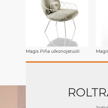
Magis Piña ulkonojatuoli
Magis
ROLTR
Jäitk