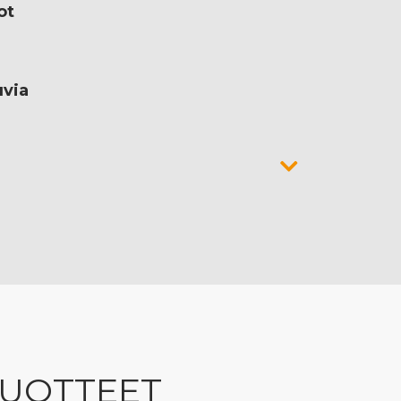
ot
uvia
TUOTTEET