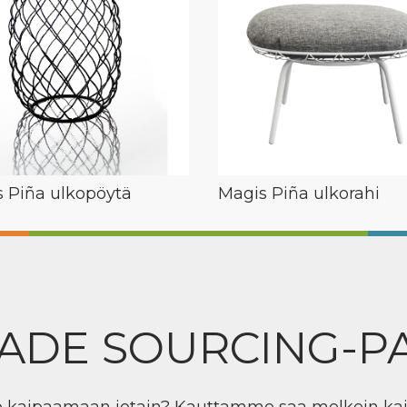
 Piña ulkopöytä
Magis Piña ulkorahi
ADE SOURCING-P
ö kaipaamaan jotain? Kauttamme saa melkein ka