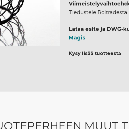
Viimeistelyvaihtoehd
Tiedustele Roltradesta
Lataa esite ja DWG-k
Magis
Kysy lisää tuotteesta
UOTEPERHEEN MUUT 