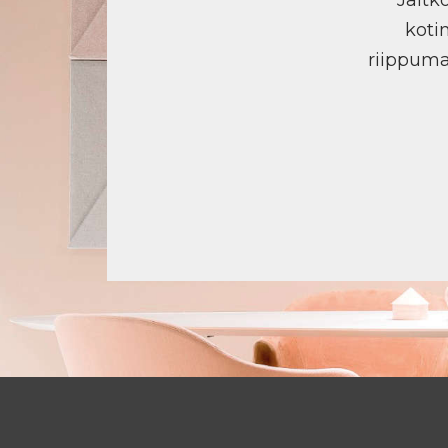
koti
riippuma