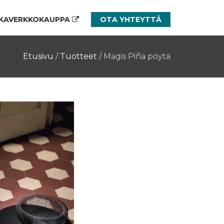
KAVERKKOKAUPPA
OTA YHTEYTTÄ
Etusivu
/
Tuotteet
/
Magis Piña pöytä