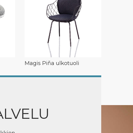
Magis Piña ulkotuoli
ALVELU
ikkien