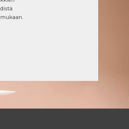
distä
n mukaan.