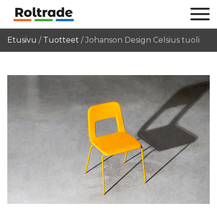
Etusivu
/
Tuotteet
/
Johanson Design Celsius tuoli