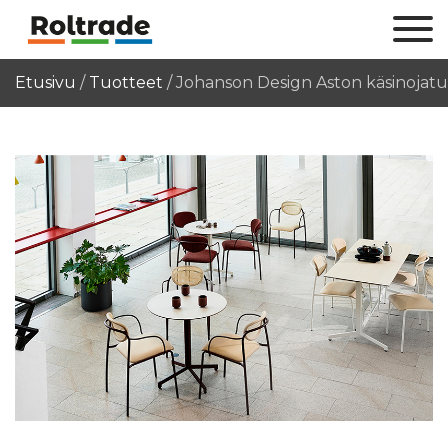
Etusivu
/
Tuotteet
/
Johanson Design Aston käsinojatu