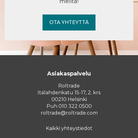
meiltä!
OTA YHTEYTTÄ
Asiakaspalvelu
Roltrade
Itälahdenkatu 15-17, 2. krs
00210 Helsinki
Puh 010 322 0500
roltrade@roltrade.com
Kaikki yhteystiedot