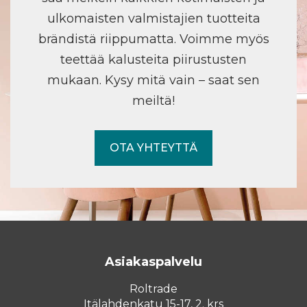
ulkomaisten valmistajien tuotteita
brändistä riippumatta. Voimme myös
teettää kalusteita piirustusten
mukaan. Kysy mitä vain – saat sen
meiltä!
OTA YHTEYTTÄ
Asiakaspalvelu
Roltrade
Itälahdenkatu 15-17, 2. krs