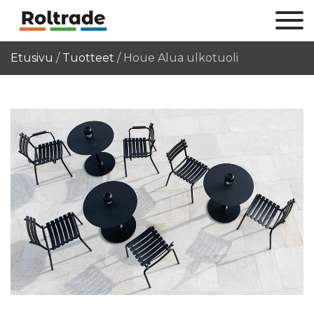
Etusivu
/
Tuotteet
/
Houe Alua ulkotuoli