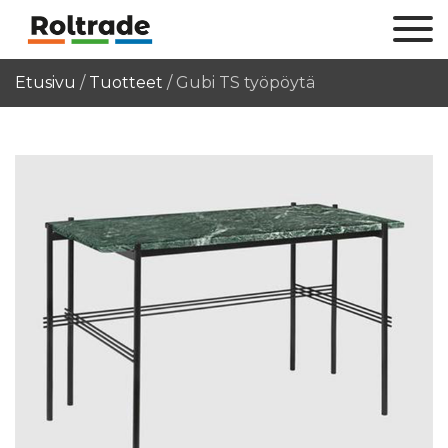
Etusivu
/
Tuotteet
/
Gubi TS työpöytä